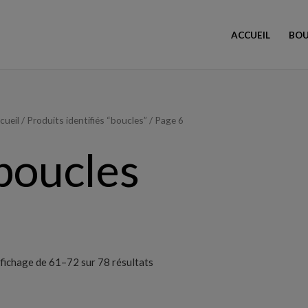
ACCUEIL
BOU
Trié
cueil
/
Produits identifiés “boucles”
/ Page 6
du
plus
récent
boucles
au
plus
ancien
fichage de 61–72 sur 78 résultats