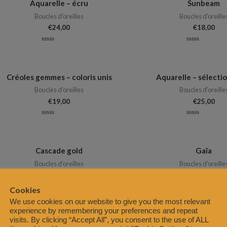
Aquarelle – écru
Sunbeam
Boucles d'oreilles
Boucles d'oreille
€
24,00
€
18,00
Note
Note
0
0
sur
sur
5
5
Créoles gemmes – coloris unis
Aquarelle – sélecti
Boucles d'oreilles
Boucles d'oreille
€
19,00
€
25,00
Note
Note
0
0
sur
sur
5
5
Cascade gold
Gaïa
Boucles d'oreilles
Boucles d'oreille
€
33,00
€
17,00
–
€
20,0
Cookies
Note
Note
We use cookies on our website to give you the most relevant
0
0
sur
sur
experience by remembering your preferences and repeat
5
5
visits. By clicking “Accept All”, you consent to the use of ALL
Créoles gemmes – camaïeux de
Eliptica