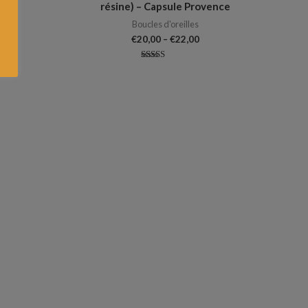
résine) – Capsule Provence
s
Boucles d'oreilles
€
20,00
–
€
22,00
Note
5.00
sur 5