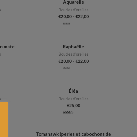
Aquarelle
s
Boucles d'oreilles
€
20,00
–
€
22,00
Note
0
sur
5
on mate
Raphaëlle
s
Boucles d'oreilles
€
20,00
–
€
22,00
Note
0
sur
5
Éléa
s
Boucles d'oreilles
0
€
25,00
Note
5.00
sur 5
Tomahawk (perles et cabochons de