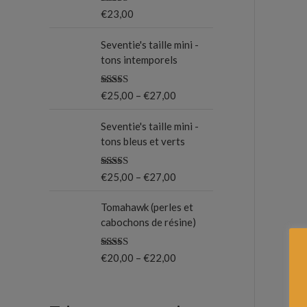
Note
5.00
€
23,00
o
sur 5
u
Seventie's taille mini -
tons intemporels
r
Note
5.00
€
25,00
–
€
27,00
:
sur 5
Seventie's taille mini -
tons bleus et verts
Note
5.00
€
25,00
–
€
27,00
sur 5
Tomahawk (perles et
cabochons de résine)
Note
5.00
€
20,00
–
€
22,00
sur 5