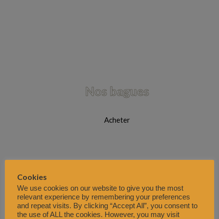
Nos bagues
Acheter
Cookies
We use cookies on our website to give you the most
relevant experience by remembering your preferences
and repeat visits. By clicking “Accept All”, you consent to
the use of ALL the cookies. However, you may visit
Nos bonnes affaires