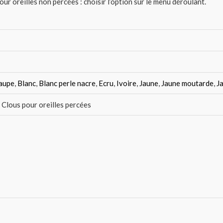
ur oreilles non percées : choisir l’option sur le menu déroulant.
taupe
,
Blanc
,
Blanc perle nacre
,
Ecru
,
Ivoire
,
Jaune
,
Jaune moutarde
,
J
, Clous pour oreilles percées