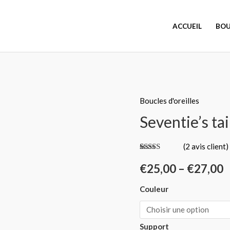
ACCUEIL
BOU
quantité
Boucles d'oreilles
de
Seventie's
Seventie’s ta
taille
mini
(
2
avis client)
Noté
2
5.00
-
sur 5 basé
€
25,00
–
€
27,00
tons
sur
notations
client
intemporels
Couleur
Support