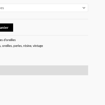
panier
s d'oreilles
s
,
oreilles
,
perles
,
résine
,
vintage