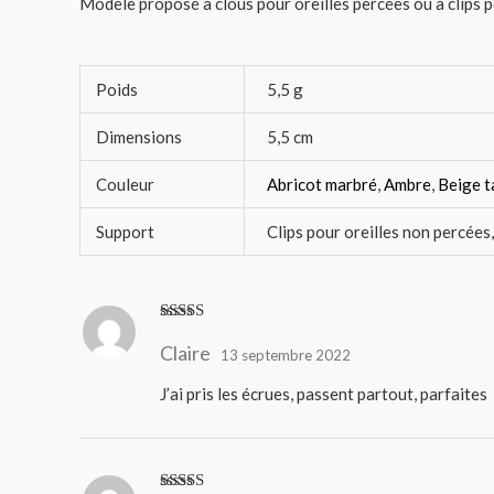
Modèle proposé à clous pour oreilles percées ou à clips po
Poids
5,5 g
Dimensions
5,5 cm
Couleur
Abricot marbré
,
Ambre
,
Beige 
Support
Clips pour oreilles non percées
Note
5
sur 5
Claire
13 septembre 2022
J’ai pris les écrues, passent partout, parfaites