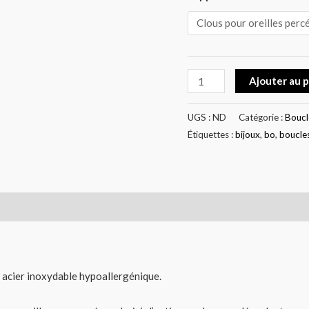
Ajouter au 
UGS :
ND
Catégorie :
Boucle
Étiquettes :
bijoux
,
bo
,
boucle
2)
n acier inoxydable hypoallergénique.