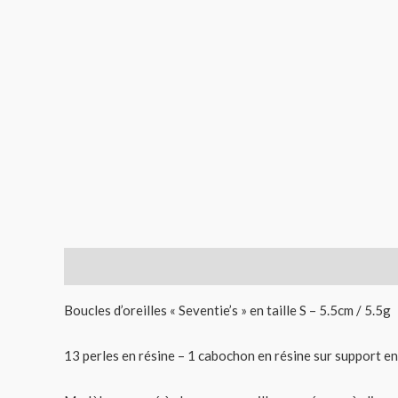
Description
Informations complémentaires
Avis (
Boucles d’oreilles « Seventie’s » en taille S – 5.5cm / 5.5g
13 perles en résine – 1 cabochon en résine sur support e