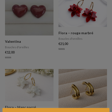
Flora – rouge marbré
Boucles d'oreilles
Valentina
€
21,00
Boucles d'oreilles
€
12,00
Note
0
sur
5
Note
0
sur
5
Flora – blanc nacré