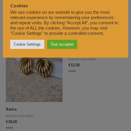
Boucles d'oreilles
Cookies
€
21,00
We use cookies on our website to give you the most
Bonnie
relevant experience by remembering your preferences
Note
Boucles d'oreilles
0
and repeat visits. By clicking “Accept All”, you consent to
sur
€
15,00
the use of ALL the cookies. However, you may visit
5
"Cookie Settings" to provide a controlled consent.
Note
0
sur
Cookie Settings
Tout accepter
5
Mini Louve
Boucles d'oreilles
€
12,00
Note
0
sur
5
Reina
Boucles d'oreilles
€
18,00