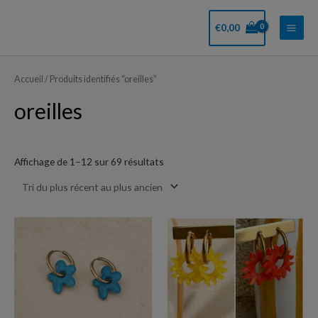
Aller
Main
au
€
0,00
Men
contenu
Trié
du
plus
Accueil
/ Produits identifiés “oreilles”
récent
au
oreilles
plus
ancien
Affichage de 1–12 sur 69 résultats