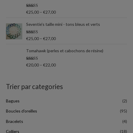
r
Note
5.00
€
25,00
–
€
27,00
sur 5
:
Seventie's taille mini - tons bleus et verts
Note
5.00
€
25,00
–
€
27,00
sur 5
Tomahawk (perles et cabochons de résine)
Note
5.00
€
20,00
–
€
22,00
sur 5
Trier par categories
Bagues
(2)
Boucles d'oreilles
(95)
Bracelets
(4)
Colliers
(18)