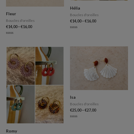
Hélia
Fleur
Boucles d'oreilles
Boucles d'oreilles
€
14,00
–
€
16,00
€
14,00
–
€
16,00
Note
0
Note
sur
0
5
sur
5
Isa
Boucles d'oreilles
€
25,00
–
€
27,00
Note
0
sur
Romy
5