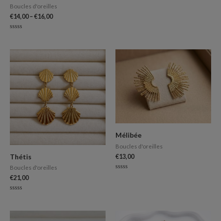
Boucles d'oreilles
€
14,00
–
€
16,00
Note
0
sur
5
Mélibée
Boucles d'oreilles
Thétis
€
13,00
Boucles d'oreilles
Note
€
21,00
0
sur
5
Note
0
sur
5