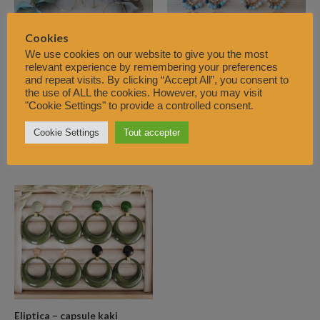
Cookies
We use cookies on our website to give you the most
relevant experience by remembering your preferences
and repeat visits. By clicking “Accept All”, you consent to
the use of ALL the cookies. However, you may visit
Éléa
"Cookie Settings" to provide a controlled consent.
Aquarelle – sélection mate
Boucles d'oreilles
Boucles d'oreilles
€
25,00
Cookie Settings
Tout accepter
€
25,00
Note
Note
5.00
0
sur 5
sur
5
Eliptica – capsule kaki