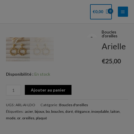
Aller
Main
au
€
0,00
Men
contenu
Boucles
quantité
d'oreilles
de
Arielle
Arielle
€
25,00
Disponibilité :
En stock
Ajouter au panier
UGS :
ARL-AI-LDO
Catégorie :
Boucles d'oreilles
Étiquettes :
acier
,
bijoux
,
bo
,
boucles
,
doré
,
élégance
,
inoxydable
,
laiton
,
mode
,
or
,
oreilles
,
plaqué