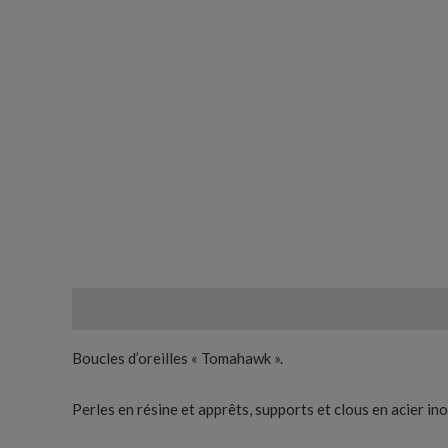
Description
Informations complémentaires
Avis (
Boucles d’oreilles « Tomahawk ».
Perles en résine et apprêts, supports et clous en acier i