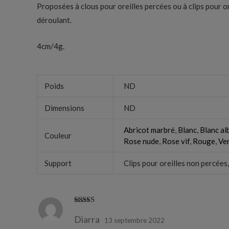
Proposées à clous pour oreilles percées ou à clips pour or
déroulant.
4cm/4g.
Poids
ND
Dimensions
ND
Abricot marbré
,
Blanc
,
Blanc al
Couleur
Rose nude
,
Rose vif
,
Rouge
,
Ve
Support
Clips pour oreilles non percées
Note
5
sur 5
Diarra
13 septembre 2022