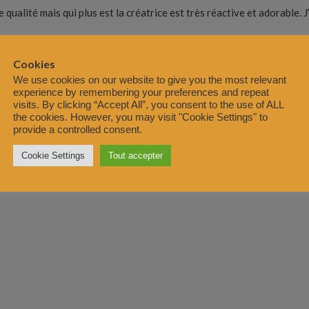
qualité mais qui plus est la créatrice est très réactive et adorable.
Cookies
We use cookies on our website to give you the most relevant
experience by remembering your preferences and repeat
visits. By clicking “Accept All”, you consent to the use of ALL
the cookies. However, you may visit "Cookie Settings" to
provide a controlled consent.
ma robe Graziella 🙂
Cookie Settings
Tout accepter