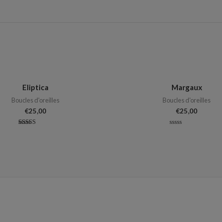
Eliptica
Margaux
Boucles d'oreilles
Boucles d'oreilles
€
25,00
€
25,00
Note
Note
5.00
0
sur 5
sur
5