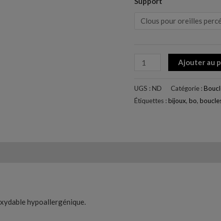
Support
Ajouter au 
UGS :
ND
Catégorie :
Boucle
Étiquettes :
bijoux
,
bo
,
boucle
3)
noxydable hypoallergénique.