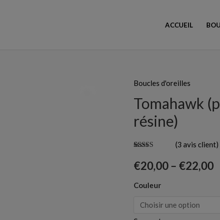
ACCUEIL
BOU
Boucles d'oreilles
quantité
de
Tomahawk (pe
Tomahawk
résine)
(perles
et
(
3
avis client)
cabochons
Noté
3
5.00
sur 5 basé
€
20,00
–
€
22,00
de
sur
notations
client
résine)
Couleur