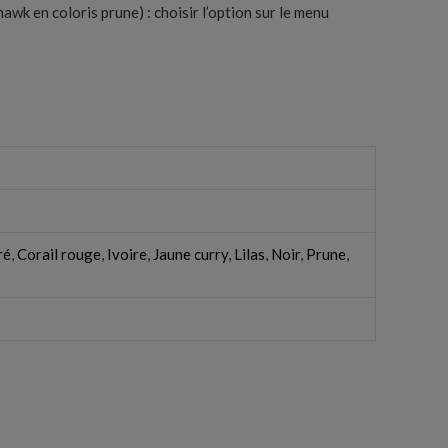
awk en coloris prune) : choisir l’option sur le menu
ré
,
Corail rouge
,
Ivoire
,
Jaune curry
,
Lilas
,
Noir
,
Prune
,