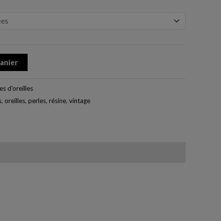
panier
s d'oreilles
s
,
oreilles
,
perles
,
résine
,
vintage