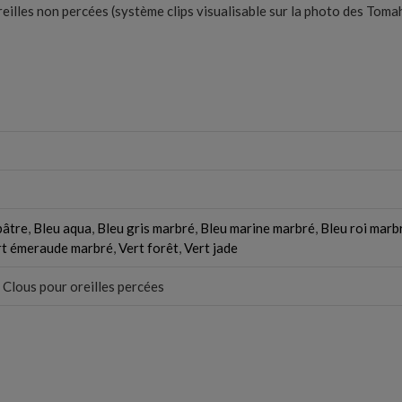
eilles non percées (système clips visualisable sur la photo des Tomah
bâtre
,
Bleu aqua
,
Bleu gris marbré
,
Bleu marine marbré
,
Bleu roi marb
rt émeraude marbré
,
Vert forêt
,
Vert jade
, Clous pour oreilles percées