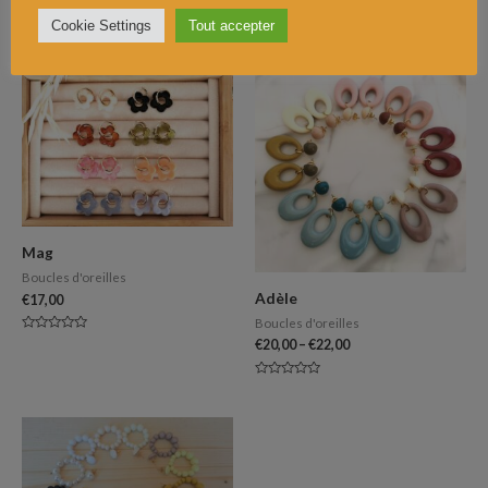
Cookie Settings
Tout accepter
Produits similaires
Mag
Boucles d'oreilles
Adèle
€
17,00
Boucles d'oreilles
Note
€
20,00
–
€
22,00
0
sur
5
Note
0
sur
5