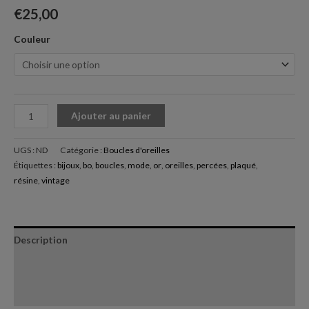
Noté
2
5.00
sur 5
€
25,00
basé sur
notations
client
Couleur
Ajouter au panier
UGS :
ND
Catégorie :
Boucles d'oreilles
Étiquettes :
bijoux
,
bo
,
boucles
,
mode
,
or
,
oreilles
,
percées
,
plaqué
,
résine
,
vintage
Description
Informations complémentaires
Avis (2)