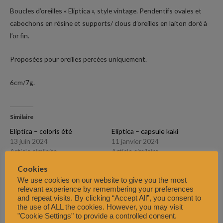
Boucles d’oreilles « Eliptica », style vintage. Pendentifs ovales et
cabochons en résine et supports/ clous d’oreilles en laiton doré à
l’or fin.
Proposées pour oreilles percées uniquement.
6cm/7g.
Similaire
Eliptica – coloris été
Eliptica – capsule kaki
13 juin 2024
11 janvier 2024
Article similaire
Article similaire
Cookies
Gaïa
21 octobre 2022
We use cookies on our website to give you the most
Article similaire
relevant experience by remembering your preferences
and repeat visits. By clicking “Accept All”, you consent to
the use of ALL the cookies. However, you may visit
"Cookie Settings" to provide a controlled consent.