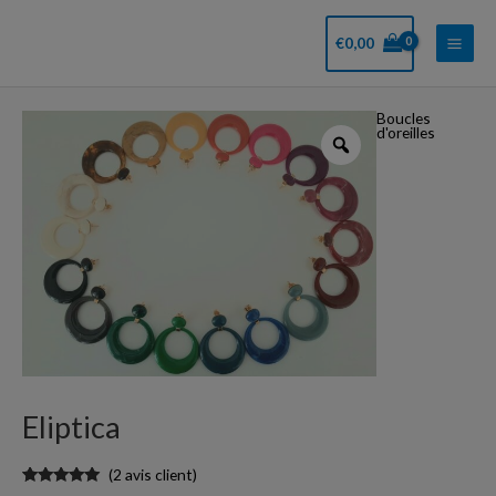
Aller
Main
au
€
0,00
Men
contenu
Boucles
quantité
d'oreilles
de
Eliptica
Eliptica
(
2
avis client)