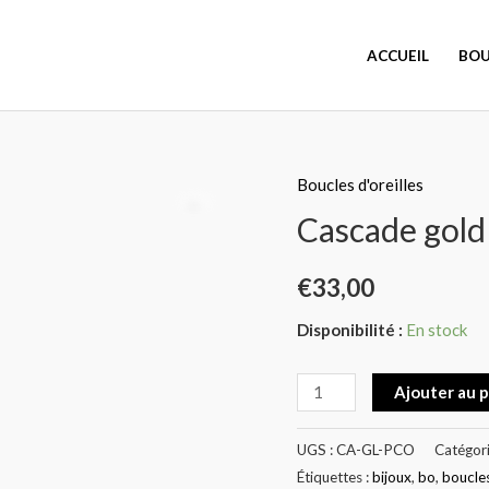
ACCUEIL
BOU
Boucles d'oreilles
quantité
de
Cascade gold
Cascade
gold
€
33,00
Disponibilité :
En stock
Ajouter au 
UGS :
CA-GL-PCO
Catégori
Étiquettes :
bijoux
,
bo
,
boucle