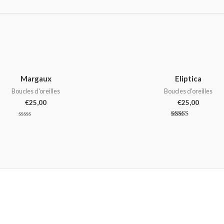
Margaux
Eliptica
Boucles d'oreilles
Boucles d'oreilles
€
25,00
€
25,00
Note
Note
0
5.00
sur
sur 5
5