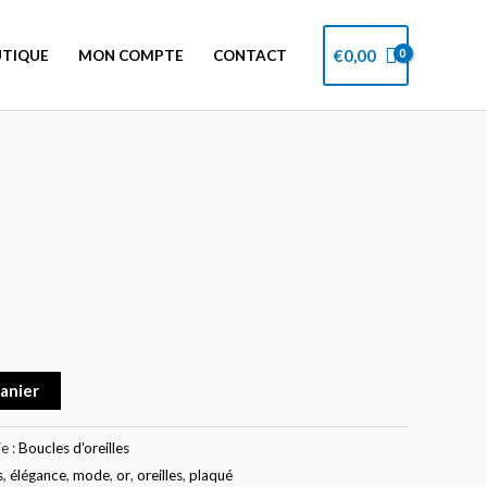
€
0,00
TIQUE
MON COMPTE
CONTACT
panier
e :
Boucles d'oreilles
s
,
élégance
,
mode
,
or
,
oreilles
,
plaqué