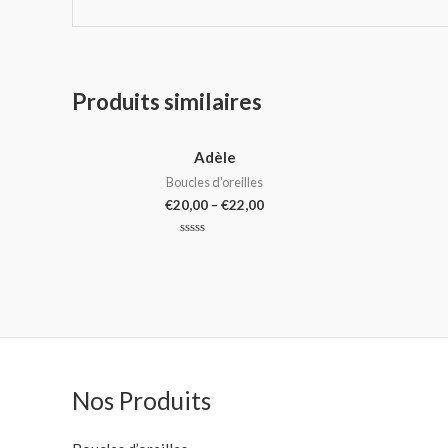
Produits similaires
Adèle
Boucles d'oreilles
€
20,00
–
€
22,00
Note
0
sur
5
Nos Produits