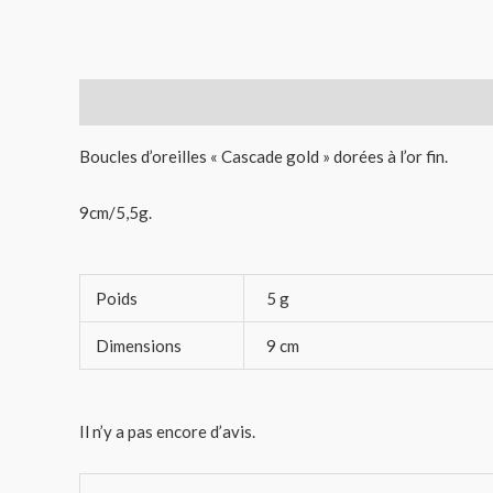
Description
Informations complémentaires
Avis (
Boucles d’oreilles « Cascade gold » dorées à l’or fin.
9cm/5,5g.
Poids
5 g
Dimensions
9 cm
Il n’y a pas encore d’avis.