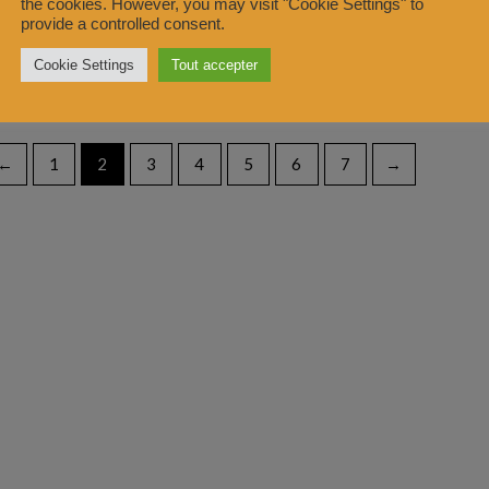
the cookies. However, you may visit "Cookie Settings" to
Boucles d'oreilles
Boucles d'oreille
provide a controlled consent.
€
23,00
€
15,00
Cookie Settings
Tout accepter
Note
Note
0
0
sur
sur
5
5
←
1
2
3
4
5
6
7
→