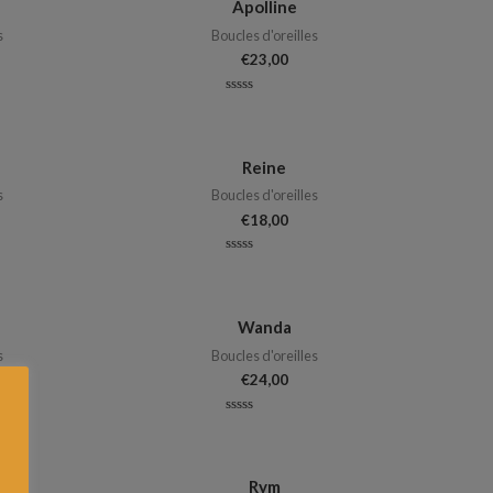
Apolline
s
Boucles d'oreilles
€
23,00
Note
0
sur
5
Reine
s
Boucles d'oreilles
€
18,00
Note
0
sur
5
Wanda
s
Boucles d'oreilles
€
24,00
Note
0
sur
5
Rym