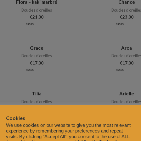
Flora – kaki marbré
Chance
Boucles d'oreilles
Boucles d'oreille
€
21,00
€
23,00
Note
Note
0
0
sur
sur
5
5
Grace
Aroa
Boucles d'oreilles
Boucles d'oreille
€
17,00
€
17,00
Note
Note
0
0
sur
sur
5
5
Tilia
Arielle
Boucles d'oreilles
Boucles d'oreille
€
25,00
€
25,00
Cookies
Note
Note
We use cookies on our website to give you the most relevant
0
0
sur
sur
experience by remembering your preferences and repeat
5
5
visits. By clicking “Accept All”, you consent to the use of ALL
Gaëlle
Armelle