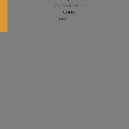
s
Boucles d'oreilles
€
14,00
Note
0
sur
5