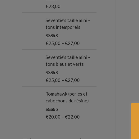
Note
5.00
€
23,00
o
sur 5
u
Seventie's taille mini -
tons intemporels
r
Note
5.00
€
25,00
–
€
27,00
:
sur 5
Seventie's taille mini -
tons bleus et verts
Note
5.00
€
25,00
–
€
27,00
sur 5
Tomahawk (perles et
cabochons de résine)
Note
5.00
€
20,00
–
€
22,00
sur 5