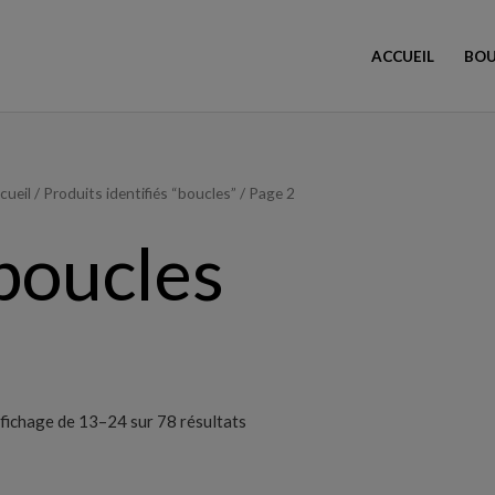
ACCUEIL
BOU
Trié
cueil
/
Produits identifiés “boucles”
/ Page 2
du
plus
récent
boucles
au
plus
ancien
fichage de 13–24 sur 78 résultats