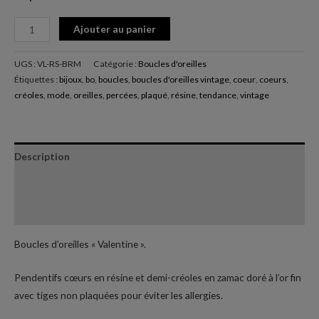
Ajouter au panier
UGS :
VL-RS-BRM
Catégorie :
Boucles d'oreilles
Étiquettes :
bijoux
,
bo
,
boucles
,
boucles d'oreilles vintage
,
coeur
,
coeurs
,
créoles
,
mode
,
oreilles
,
percées
,
plaqué
,
résine
,
tendance
,
vintage
Description
Informations complémentaires
Avis (0)
Boucles d’oreilles « Valentine ».
Pendentifs cœurs en résine et demi-créoles en zamac doré à l’or fin
avec tiges non plaquées pour éviter les allergies.