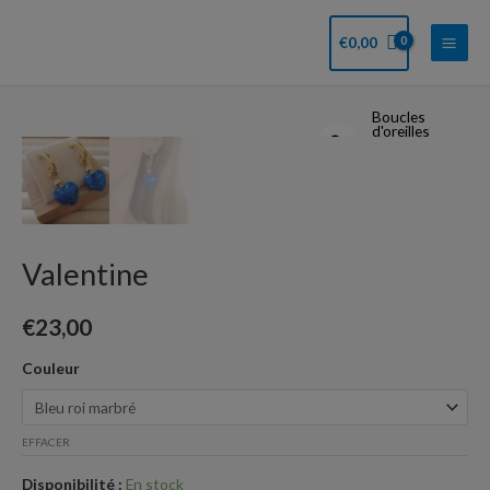
Aller
Main
au
€
0,00
Men
contenu
Boucles
quantité
d'oreilles
de
Valentine
Valentine
€
23,00
Couleur
EFFACER
Disponibilité :
En stock