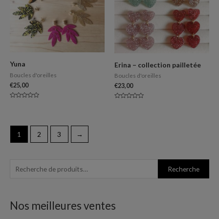
Yuna
Erina – collection pailletée
Boucles d'oreilles
Boucles d'oreilles
€
25,00
€
23,00
Note
Note
0
0
sur
sur
5
5
1
2
3
→
R
P
P
Recherche
e
r
r
c
i
i
Nos meilleures ventes
h
x
x
e