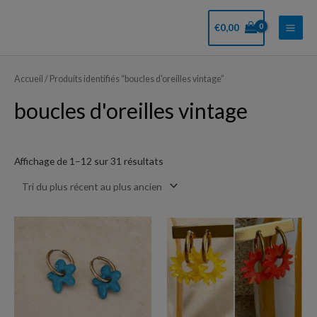
Aller
Main
au
€
0,00
Men
contenu
Trié
du
plus
Accueil
/ Produits identifiés “boucles d'oreilles vintage”
récent
au
boucles d'oreilles vintage
plus
ancien
Affichage de 1–12 sur 31 résultats