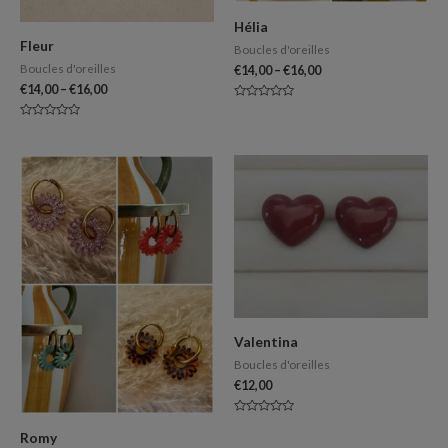
Hélia
Fleur
Boucles d'oreilles
Boucles d'oreilles
€
14,00
–
€
16,00
€
14,00
–
€
16,00
Note
0
Note
sur
0
5
sur
5
Valentina
Boucles d'oreilles
€
12,00
Note
0
Romy
sur