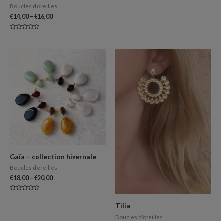
5
Boucles d'oreilles
€
14,00
–
€
16,00
Note
0
sur
5
Gaïa – collection hivernale
Boucles d'oreilles
€
18,00
–
€
20,00
Note
0
Tilia
sur
5
Boucles d'oreilles