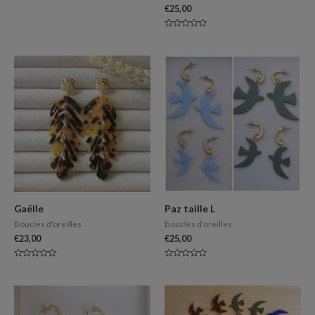
€
25,00
Note
0
sur
5
Gaëlle
Paz taille L
Boucles d'oreilles
Boucles d'oreilles
€
23,00
€
25,00
Note
Note
0
0
sur
sur
5
5