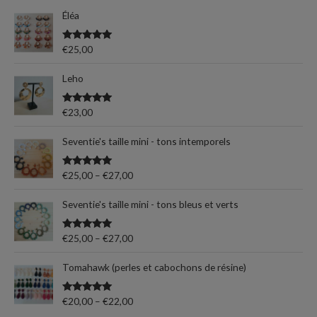
m
m
Éléa
r
i
a
c
n
x
Note
5.00
€
25,00
h
sur 5
e
Leho
p
Note
5.00
€
23,00
o
sur 5
u
Seventie's taille mini - tons intemporels
r
Note
5.00
€
25,00
–
€
27,00
sur 5
:
Seventie's taille mini - tons bleus et verts
Note
5.00
€
25,00
–
€
27,00
sur 5
Tomahawk (perles et cabochons de résine)
Note
5.00
€
20,00
–
€
22,00
sur 5