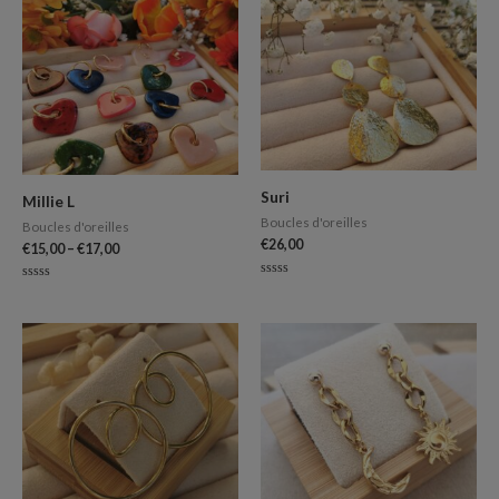
Suri
Millie L
Boucles d'oreilles
Boucles d'oreilles
€
26,00
€
15,00
–
€
17,00
Note
Note
0
0
sur
sur
5
5