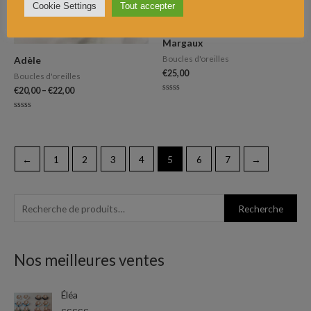
Cookie Settings
Tout accepter
Margaux
Boucles d'oreilles
Adèle
€
25,00
Boucles d'oreilles
€
20,00
–
€
22,00
Note
0
sur
Note
5
0
sur
5
←
1
2
3
4
5
6
7
→
R
P
P
Recherche
e
r
r
c
i
i
Nos meilleures ventes
h
x
x
e
m
m
Éléa
r
i
a