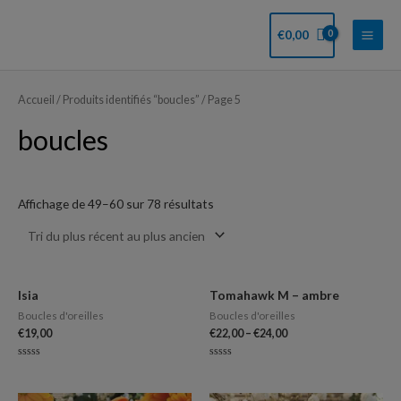
Aller
Main
au
€
0,00
Men
contenu
Trié
du
plus
Accueil
/
Produits identifiés “boucles”
/ Page 5
récent
au
boucles
plus
ancien
Affichage de 49–60 sur 78 résultats
Isia
Tomahawk M – ambre
Boucles d'oreilles
Boucles d'oreilles
€
19,00
€
22,00
–
€
24,00
Note
Note
0
0
sur
sur
5
5