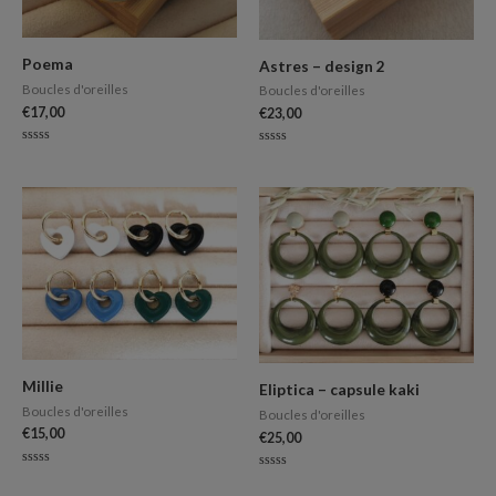
Poema
Astres – design 2
Boucles d'oreilles
Boucles d'oreilles
€
17,00
€
23,00
Note
Note
0
0
sur
sur
5
5
Millie
Eliptica – capsule kaki
Boucles d'oreilles
Boucles d'oreilles
€
15,00
€
25,00
Note
Note
0
0