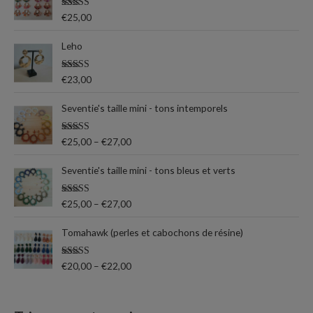
c
n
x
Note
5.00
€
25,00
h
sur 5
e
Leho
p
Note
5.00
€
23,00
o
sur 5
u
Seventie's taille mini - tons intemporels
r
Note
5.00
€
25,00
–
€
27,00
sur 5
:
Seventie's taille mini - tons bleus et verts
Note
5.00
€
25,00
–
€
27,00
sur 5
Tomahawk (perles et cabochons de résine)
Note
5.00
€
20,00
–
€
22,00
sur 5