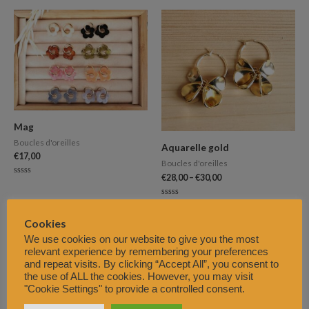
sur
sur
5
5
Mag
Boucles d'oreilles
Aquarelle gold
€
17,00
Boucles d'oreilles
€
28,00
–
€
30,00
Note
0
sur
Note
5
0
sur
Cookies
5
We use cookies on our website to give you the most
relevant experience by remembering your preferences
and repeat visits. By clicking “Accept All”, you consent to
the use of ALL the cookies. However, you may visit
"Cookie Settings" to provide a controlled consent.