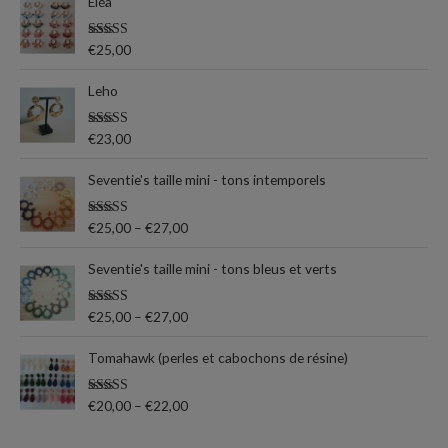
Éléa
r
i
a
c
n
x
Note
5.00
€
25,00
h
sur 5
e
Leho
p
Note
5.00
€
23,00
o
sur 5
u
Seventie's taille mini - tons intemporels
r
Note
5.00
€
25,00
–
€
27,00
sur 5
:
Seventie's taille mini - tons bleus et verts
Note
5.00
€
25,00
–
€
27,00
sur 5
Tomahawk (perles et cabochons de résine)
Note
5.00
€
20,00
–
€
22,00
sur 5