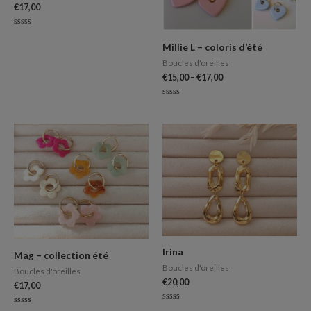
€
17,00
Note
0
Millie L – coloris d’été
sur
5
Boucles d'oreilles
€
15,00
–
€
17,00
Note
0
sur
5
Irina
Mag – collection été
Boucles d'oreilles
Boucles d'oreilles
€
20,00
€
17,00
Note