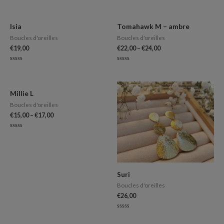
Note
0
0
sur
sur
5
5
Isia
Tomahawk M – ambre
Boucles d'oreilles
Boucles d'oreilles
€
19,00
€
22,00
–
€
24,00
Note
Note
0
0
sur
sur
5
5
Millie L
Boucles d'oreilles
€
15,00
–
€
17,00
Note
0
sur
5
Suri
Boucles d'oreilles
€
26,00
Note
0