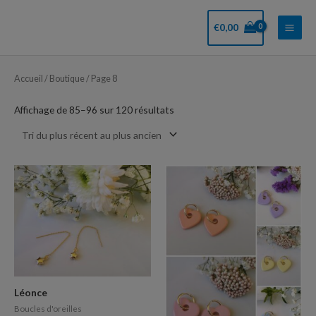
Aller
Main
au
€
0,00
Men
contenu
Trié
du
plus
Accueil
/
Boutique
/ Page 8
récent
au
plus
Affichage de 85–96 sur 120 résultats
ancien
Léonce
Boucles d'oreilles