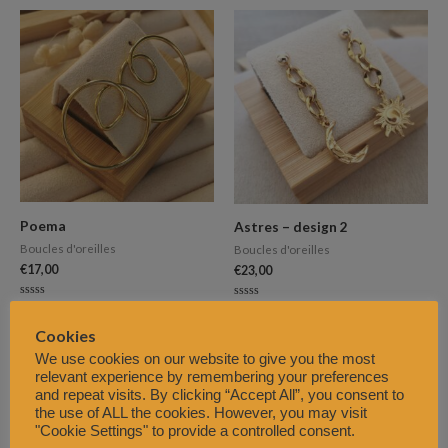
sur
5
Poema
Astres – design 2
Boucles d'oreilles
Boucles d'oreilles
€
17,00
€
23,00
Note
Note
0
0
sur
sur
Cookies
5
5
We use cookies on our website to give you the most
relevant experience by remembering your preferences
and repeat visits. By clicking “Accept All”, you consent to
the use of ALL the cookies. However, you may visit
"Cookie Settings" to provide a controlled consent.