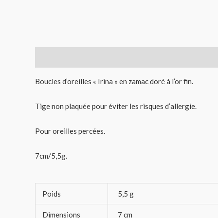
Description
Informations complémentaires
Avis (
Boucles d’oreilles « Irina » en zamac doré à l’or fin.
Tige non plaquée pour éviter les risques d’allergie.
Pour oreilles percées.
7cm/5,5g.
Poids
5,5 g
Dimensions
7 cm