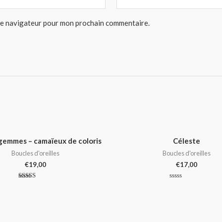
 le navigateur pour mon prochain commentaire.
gemmes – camaïeux de coloris
Céleste
Boucles d'oreilles
Boucles d'oreilles
€
19,00
€
17,00
Note
Note
5.00
0
sur 5
sur
5