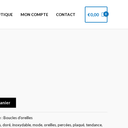
€
0,00
TIQUE
MON COMPTE
CONTACT
panier
 :
Boucles d'oreilles
s
,
doré
,
inoxydable
,
mode
,
oreilles
,
percées
,
plaqué
,
tendance
,