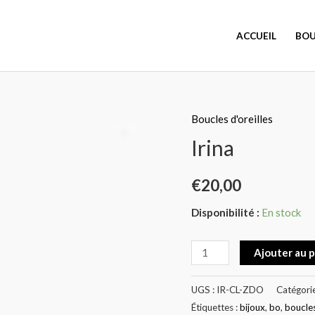
ACCUEIL
BOU
Boucles d'oreilles
quantité
de
Irina
Irina
€
20,00
Disponibilité :
En stock
Ajouter au 
UGS :
IR-CL-ZDO
Catégorie
Étiquettes :
bijoux
,
bo
,
boucle