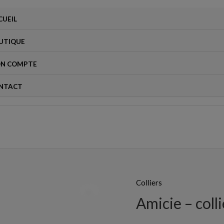
CUEIL
UTIQUE
N COMPTE
NTACT
Colliers
quantité
de
Amicie – colli
Amicie