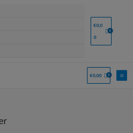
€
0,0
0
Mai
€
0,00
Men
er