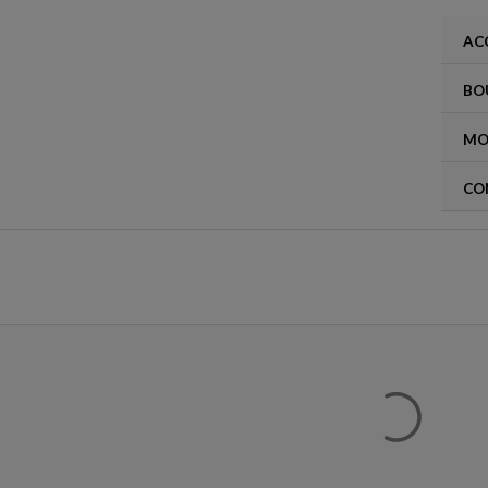
Aller
au
AC
contenu
BO
MO
CO