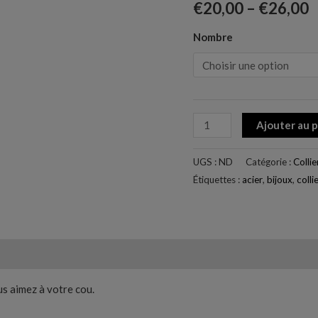
-
€
20,00
–
€
26,00
collier
Nombre
Ajouter au 
UGS :
ND
Catégorie :
Collie
Étiquettes :
acier
,
bijoux
,
colli
0)
ous aimez à votre cou.