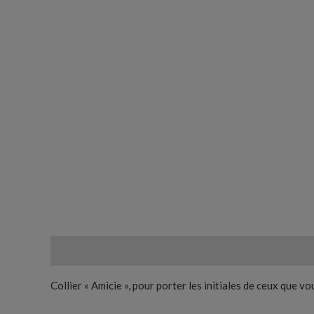
Description
Informations complémentaires
Avis (
Collier « Amicie », pour porter les initiales de ceux que v