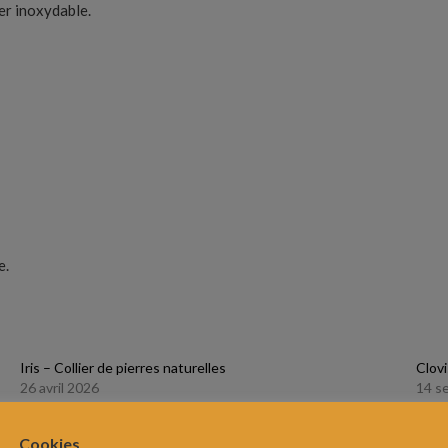
ier inoxydable.
e.
Iris – Collier de pierres naturelles
Clovi
26 avril 2026
14 s
Article similaire
Artic
Cookies