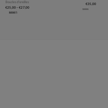
Boucles d'oreilles
€
35,00
€
25,00
–
€
27,00
Note
0
Note
sur
5.00
5
sur 5