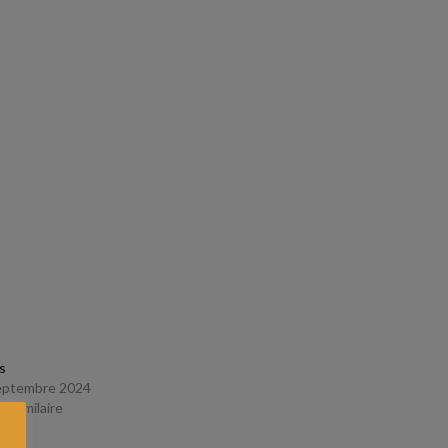
s
eptembre 2024
le similaire