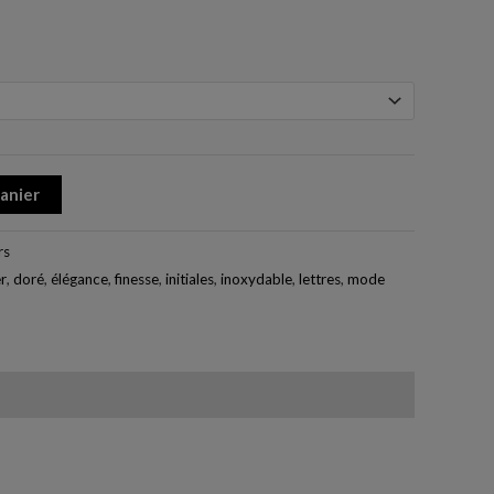
panier
rs
er
,
doré
,
élégance
,
finesse
,
initiales
,
inoxydable
,
lettres
,
mode