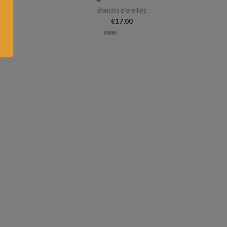
s
Boucles d'oreilles
€
17,00
Note
0
sur
5