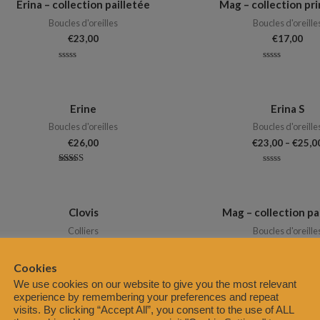
Erina – collection pailletée
Mag – collection pr
Boucles d'oreilles
Boucles d'oreille
€
23,00
€
17,00
Note
Note
0
0
sur
sur
5
5
Erine
Erina S
Boucles d'oreilles
Boucles d'oreille
€
26,00
€
23,00
–
€
25,0
Note
Note
5.00
0
sur 5
sur
5
Clovis
Mag – collection pa
Colliers
Boucles d'oreille
€
35,00
€
17,00
Cookies
Note
Note
We use cookies on our website to give you the most relevant
0
0
sur
sur
experience by remembering your preferences and repeat
5
5
visits. By clicking “Accept All”, you consent to the use of ALL
Flore
Eliptica – coloris