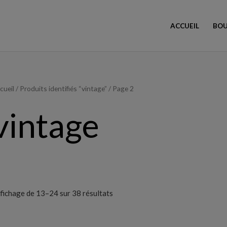
ACCUEIL
BOU
Trié
cueil
/
Produits identifiés “vintage”
/ Page 2
du
plus
récent
vintage
au
plus
ancien
fichage de 13–24 sur 38 résultats