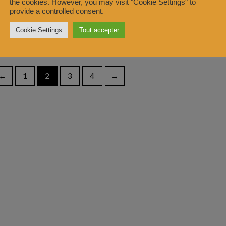
the cookies. However, you may visit "Cookie Settings" to
Boucles d'oreilles
Boucles d'oreille
provide a controlled consent.
€
15,00
–
€
17,00
€
25,00
Cookie Settings
Tout accepter
Note
Note
0
0
sur
sur
5
5
←
1
2
3
4
→