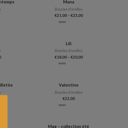
intemps
Mana
s
Boucles d'oreilles
€
21,00
–
€
23,00
Note
0
sur
5
Lili
s
Boucles d'oreilles
0
€
18,00
–
€
20,00
Note
0
sur
5
illetée
Valentine
s
Boucles d'oreilles
€
23,00
Note
0
sur
5
 été
Mag – collection été