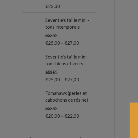
Note
5.00
€
23,00
o
sur 5
u
Seventie's taille mini -
tons intemporels
r
Note
5.00
€
25,00
–
€
27,00
:
sur 5
Seventie's taille mini -
tons bleus et verts
Note
5.00
€
25,00
–
€
27,00
sur 5
Tomahawk (perles et
cabochons de résine)
Note
5.00
€
20,00
–
€
22,00
sur 5