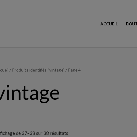
ACCUEIL
BOUT
Trié
cueil
/
Produits identifiés “vintage”
/ Page 4
du
plus
récent
vintage
au
plus
ancien
fichage de 37–38 sur 38 résultats