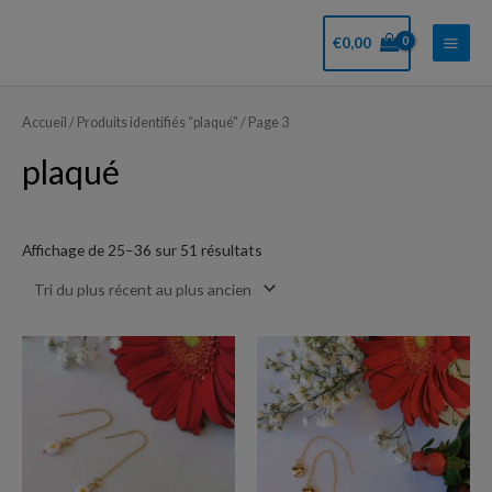
Aller
Main
au
€
0,00
Men
contenu
Trié
du
plus
Accueil
/
Produits identifiés “plaqué”
/ Page 3
récent
au
plaqué
plus
ancien
Affichage de 25–36 sur 51 résultats