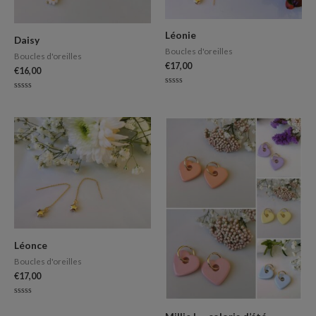
Léonie
Daisy
Boucles d'oreilles
Boucles d'oreilles
€
17,00
€
16,00
Note
Note
0
0
sur
sur
5
5
Léonce
Boucles d'oreilles
€
17,00
Note
0