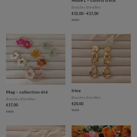
Millie L – coloris d’été
sur
5
Boucles d'oreilles
€
15,00
–
€
17,00
Note
0
sur
5
Irina
Mag – collection été
Boucles d'oreilles
Boucles d'oreilles
€
20,00
€
17,00
Note
Note
0
0
sur
sur
5
5