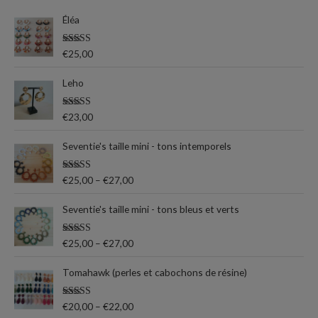
e
m
m
Éléa
r
i
a
c
n
x
Note
5.00
€
25,00
h
sur 5
e
Leho
p
Note
5.00
€
23,00
o
sur 5
u
Seventie's taille mini - tons intemporels
r
Note
5.00
€
25,00
–
€
27,00
sur 5
:
Seventie's taille mini - tons bleus et verts
Note
5.00
€
25,00
–
€
27,00
sur 5
Tomahawk (perles et cabochons de résine)
Note
5.00
€
20,00
–
€
22,00
sur 5