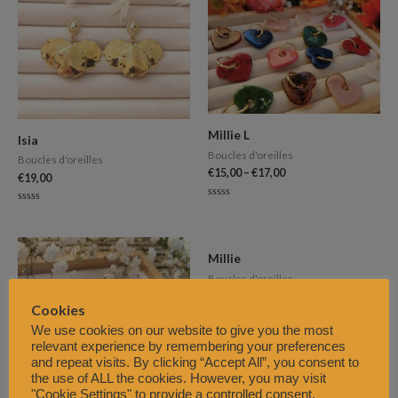
Millie L
Isia
Boucles d'oreilles
Boucles d'oreilles
€
15,00
–
€
17,00
€
19,00
Note
Note
0
0
sur
sur
5
5
Millie
Boucles d'oreilles
€
15,00
Cookies
We use cookies on our website to give you the most
Note
0
relevant experience by remembering your preferences
sur
5
and repeat visits. By clicking “Accept All”, you consent to
the use of ALL the cookies. However, you may visit
"Cookie Settings" to provide a controlled consent.