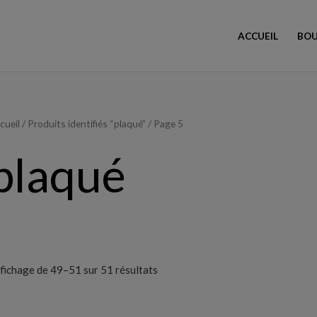
ACCUEIL
BOU
Trié
cueil
/
Produits identifiés “plaqué”
/ Page 5
du
plus
récent
plaqué
au
plus
ancien
fichage de 49–51 sur 51 résultats