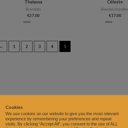
Thalassa
Céleste
Bracelets
Boucles d'oreille
€
27,00
€
17,00
Note
Note
0
0
sur
sur
5
5
←
1
2
3
4
5
Cookies
We use cookies on our website to give you the most relevant
experience by remembering your preferences and repeat
visits. By clicking “Accept All”, you consent to the use of ALL