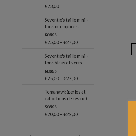
Note
5.00
€
23,00
o
sur 5
u
Seventie's taille mini -
tons intemporels
r
Note
5.00
€
25,00
–
€
27,00
:
sur 5
Seventie's taille mini -
tons bleus et verts
Note
5.00
€
25,00
–
€
27,00
sur 5
Tomahawk (perles et
cabochons de résine)
Note
5.00
€
20,00
–
€
22,00
sur 5