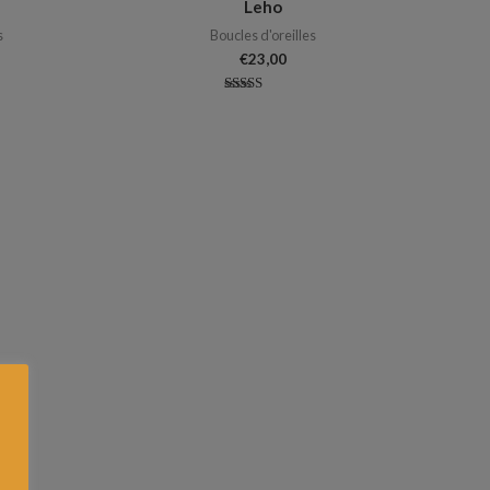
Leho
s
Boucles d'oreilles
€
23,00
Note
5.00
sur 5