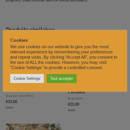
Produits similaires
Cookies
We use cookies on our website to give you the most
relevant experience by remembering your preferences
and repeat visits. By clicking “Accept All”, you consent to
the use of ALL the cookies. However, you may visit
"Cookie Settings" to provide a controlled consent.
Cookie Settings
Tout accepter
Cascade gold
Cordélia
Boucles d'oreilles
Bracelets
€
33,00
€
25,00
Note
Note
0
0
sur
sur
5
5