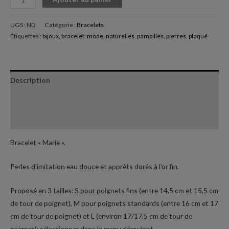
UGS :
ND
Catégorie :
Bracelets
Étiquettes :
bijoux
,
bracelet
,
mode
,
naturelles
,
pampilles
,
pierres
,
plaqué
Description
Informations complémentaires
Avis (0)
Bracelet « Marie ».
Perles d’imitation eau douce et apprêts dorés à l’or fin.
Proposé en 3 tailles: S pour poignets fins (entre 14,5 cm et 15,5 cm
de tour de poignet), M pour poignets standards (entre 16 cm et 17
cm de tour de poignet) et L (environ 17/17,5 cm de tour de
poignet): sélectionner dans le menu déroulant.