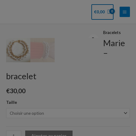
Aller
Main
au
€
0,00
Men
contenu
Bracelets
quantité
Marie
de
Marie
–
-
bracelet
bracelet
€
30,00
Taille
Ajouter au panier