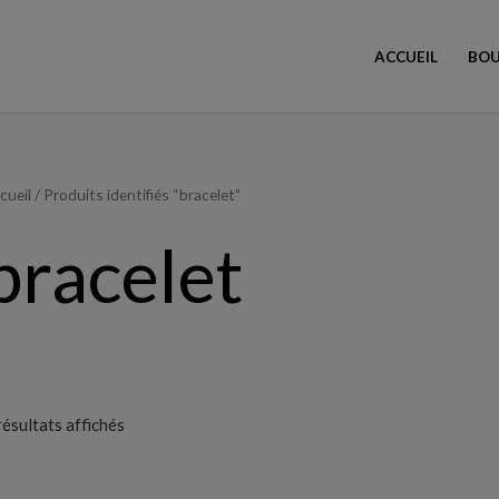
ACCUEIL
BOU
Trié
cueil
/ Produits identifiés “bracelet”
du
plus
récent
bracelet
au
plus
ancien
résultats affichés