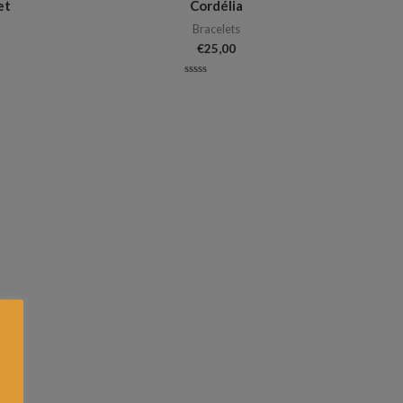
et
Cordélia
Bracelets
€
25,00
Note
0
sur
5