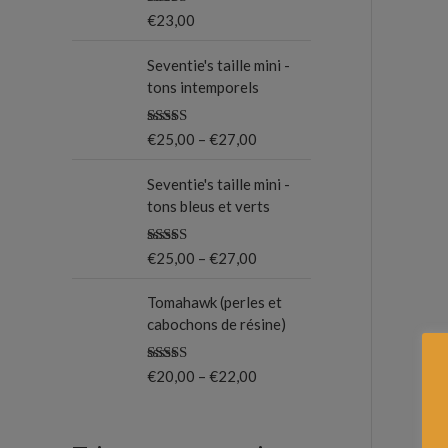
Note
5.00
€
23,00
o
sur 5
u
Seventie's taille mini -
tons intemporels
r
Note
5.00
€
25,00
–
€
27,00
:
sur 5
Seventie's taille mini -
tons bleus et verts
Note
5.00
€
25,00
–
€
27,00
sur 5
Tomahawk (perles et
cabochons de résine)
Note
5.00
€
20,00
–
€
22,00
sur 5