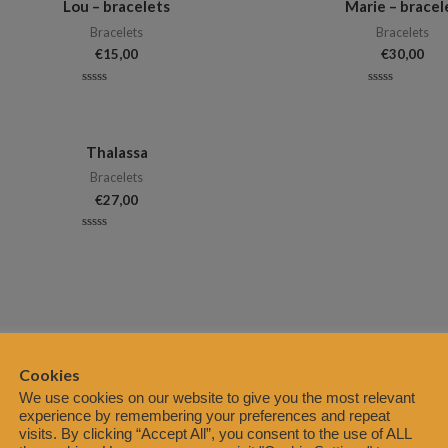
Lou – bracelets
Marie – bracel
Bracelets
Bracelets
€
15,00
€
30,00
Note
Note
0
0
sur
sur
5
5
Thalassa
Bracelets
€
27,00
Note
0
sur
5
Cookies
We use cookies on our website to give you the most relevant
experience by remembering your preferences and repeat
visits. By clicking “Accept All”, you consent to the use of ALL