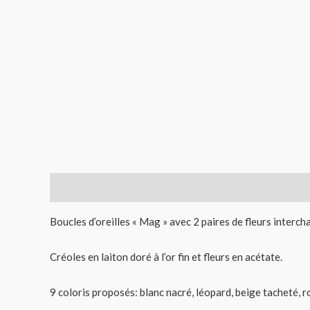
Description
Informations complémentaires
Avis (
Boucles d’oreilles « Mag » avec 2 paires de fleurs intercha
Créoles en laiton doré à l’or fin et fleurs en acétate.
9 coloris proposés: blanc nacré, léopard, beige tacheté, ro