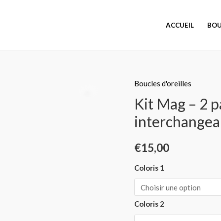
ACCUEIL
BOU
Boucles d'oreilles
quantité
de
Kit Mag – 2 p
Kit
interchangea
Mag
-
€
15,00
2
paires
Coloris 1
de
fleurs
Coloris 2
interchangeables