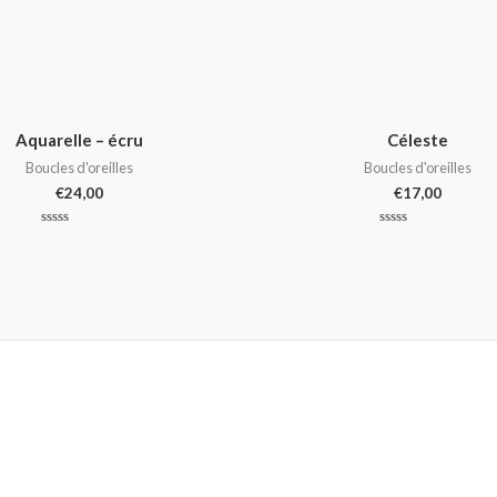
Aquarelle – écru
Céleste
Boucles d'oreilles
Boucles d'oreilles
€
24,00
€
17,00
Note
Note
0
0
sur
sur
5
5