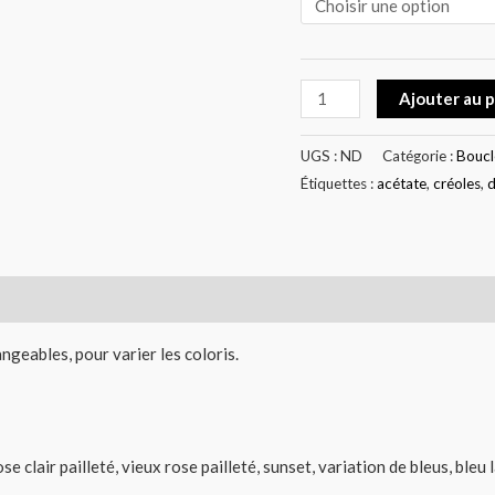
Ajouter au 
UGS :
ND
Catégorie :
Boucle
Étiquettes :
acétate
,
créoles
,
d
0)
ngeables, pour varier les coloris.
se clair pailleté, vieux rose pailleté, sunset, variation de bleus, ble