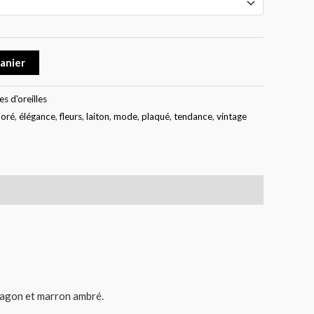
panier
s d'oreilles
oré
,
élégance
,
fleurs
,
laiton
,
mode
,
plaqué
,
tendance
,
vintage
u lagon et marron ambré.