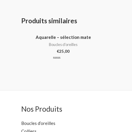
Produits similaires
Aquarelle – sélection mate
Boucles d'oreilles
€
25,00
Note
0
sur
5
Nos Produits
Boucles d’oreilles
Colliers