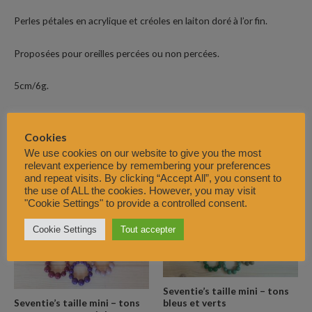
Perles pétales en acrylique et créoles en laiton doré à l’or fin.
Proposées pour oreilles percées ou non percées.
5cm/6g.
Cookies
We use cookies on our website to give you the most
Produits similaires
relevant experience by remembering your preferences
and repeat visits. By clicking “Accept All”, you consent to
the use of ALL the cookies. However, you may visit
"Cookie Settings" to provide a controlled consent.
Cookie Settings
Tout accepter
Seventie’s taille mini – tons
bleus et verts
Seventie’s taille mini – tons