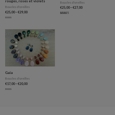
rouges, roses et violets
Boucles d'oreilles
Boucles d'oreilles
€
25,00
–
€
27,00
€
25,00
–
€
29,00
Note
5.00
Note
sur 5
0
sur
5
Gaïa
Boucles d'oreilles
€
17,00
–
€
20,00
Note
0
sur
5