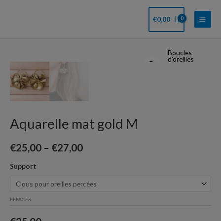
Aller
Main
au
€
0,00
Men
contenu
Boucles
quantité
d'oreilles
de
Aquarelle
mat
gold
M
Aquarelle mat gold M
€
25,00
–
€
27,00
Support
EFFACER