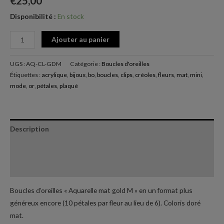
€
25,00
Disponibilité :
En stock
Ajouter au panier
UGS :
AQ-CL-GDM
Catégorie :
Boucles d'oreilles
Étiquettes :
acrylique
,
bijoux
,
bo
,
boucles
,
clips
,
créoles
,
fleurs
,
mat
,
mini
,
mode
,
or
,
pétales
,
plaqué
Description
Informations complémentaires
Avis (0)
Boucles d’oreilles « Aquarelle mat gold M » en un format plus
généreux encore (10 pétales par fleur au lieu de 6). Coloris doré
mat.