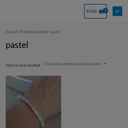
Aller
Main
au
€
0,00
Men
contenu
Accueil
/ Produits identifiés “pastel”
pastel
Voici le seul résultat