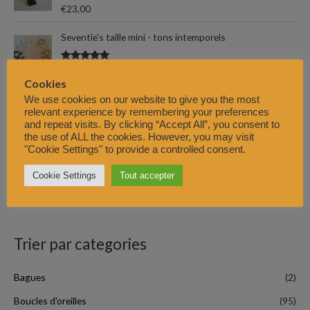
Note
5.00
€
23,00
o
sur 5
u
Seventie's taille mini - tons intemporels
r
Note
5.00
€
25,00
–
€
27,00
sur 5
Cookies
:
Seventie's taille mini - tons bleus et verts
We use cookies on our website to give you the most
relevant experience by remembering your preferences
and repeat visits. By clicking “Accept All”, you consent to
Note
5.00
€
25,00
–
€
27,00
the use of ALL the cookies. However, you may visit
sur 5
"Cookie Settings" to provide a controlled consent.
Tomahawk (perles et cabochons de résine)
Cookie Settings
Tout accepter
Note
5.00
€
20,00
–
€
22,00
sur 5
Trier par categories
Bagues
(2)
Boucles d'oreilles
(95)