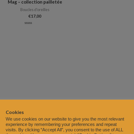
Mag – collection pailletée
Boucles d'oreilles
€
17,00
Note
0
sur
5
Cookies
We use cookies on our website to give you the most relevant
experience by remembering your preferences and repeat
visits. By clicking “Accept All”, you consent to the use of ALL