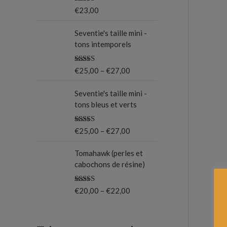
Note
5.00
€
23,00
o
sur 5
u
Seventie's taille mini -
tons intemporels
r
Note
5.00
€
25,00
–
€
27,00
:
sur 5
Seventie's taille mini -
tons bleus et verts
Note
5.00
€
25,00
–
€
27,00
sur 5
Tomahawk (perles et
cabochons de résine)
Note
5.00
€
20,00
–
€
22,00
sur 5