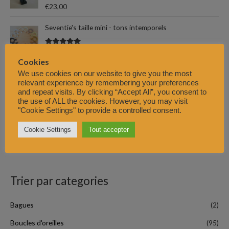
Note
5.00
€
23,00
o
sur 5
u
Seventie's taille mini - tons intemporels
r
Note
5.00
€
25,00
–
€
27,00
sur 5
Cookies
:
Seventie's taille mini - tons bleus et verts
We use cookies on our website to give you the most
relevant experience by remembering your preferences
and repeat visits. By clicking “Accept All”, you consent to
Note
5.00
€
25,00
–
€
27,00
the use of ALL the cookies. However, you may visit
sur 5
"Cookie Settings" to provide a controlled consent.
Tomahawk (perles et cabochons de résine)
Cookie Settings
Tout accepter
Note
5.00
€
20,00
–
€
22,00
sur 5
Trier par categories
Bagues
(2)
Boucles d'oreilles
(95)