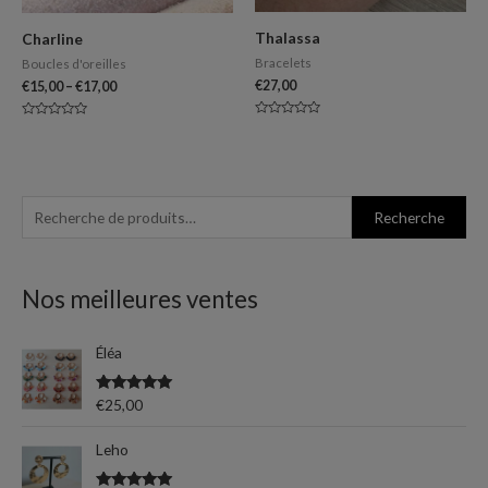
Thalassa
Charline
Bracelets
Boucles d'oreilles
€
27,00
€
15,00
–
€
17,00
Note
Note
0
0
sur
sur
5
5
R
P
P
Recherche
e
r
r
c
i
i
Nos meilleures ventes
h
x
x
e
m
m
Éléa
r
i
a
c
n
x
Note
5.00
€
25,00
h
sur 5
e
Leho
p