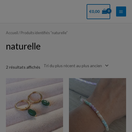
Aller
Main
au
€
0,00
Men
contenu
Trié
du
plus
Accueil
/ Produits identifiés “naturelle”
récent
au
naturelle
plus
ancien
2 résultats affichés