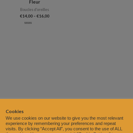
Fleur
Boucles d'oreilles
€
14,00
–
€
16,00
Note
0
sur
5
Cookies
We use cookies on our website to give you the most relevant
experience by remembering your preferences and repeat
visits. By clicking “Accept All”, you consent to the use of ALL