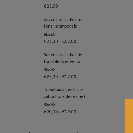
Note
5.00
€
23,00
o
sur 5
u
Seventie's taille mini -
tons intemporels
r
Note
5.00
€
25,00
–
€
27,00
:
sur 5
Seventie's taille mini -
tons bleus et verts
Note
5.00
€
25,00
–
€
27,00
sur 5
Tomahawk (perles et
cabochons de résine)
Note
5.00
€
20,00
–
€
22,00
sur 5