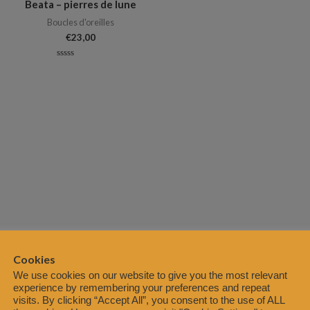
Beata – pierres de lune
Boucles d'oreilles
€
23,00
Note
0
sur
5
Cookies
We use cookies on our website to give you the most relevant
experience by remembering your preferences and repeat
visits. By clicking “Accept All”, you consent to the use of ALL