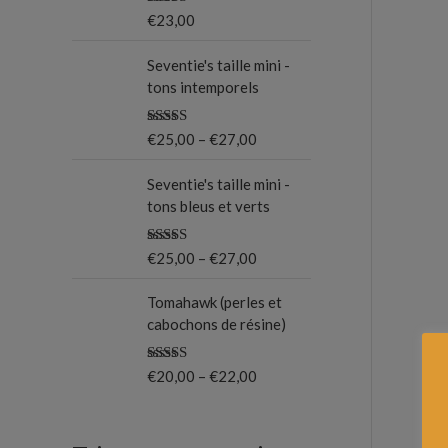
Note
5.00
€
23,00
o
sur 5
u
Seventie's taille mini -
tons intemporels
r
Note
5.00
€
25,00
–
€
27,00
:
sur 5
Seventie's taille mini -
tons bleus et verts
Note
5.00
€
25,00
–
€
27,00
sur 5
Tomahawk (perles et
cabochons de résine)
Note
5.00
€
20,00
–
€
22,00
sur 5