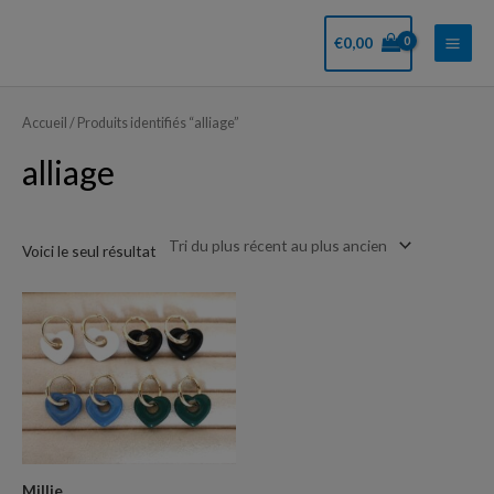
Aller
Main
au
€
0,00
Men
contenu
Accueil
/ Produits identifiés “alliage”
alliage
Voici le seul résultat
Millie