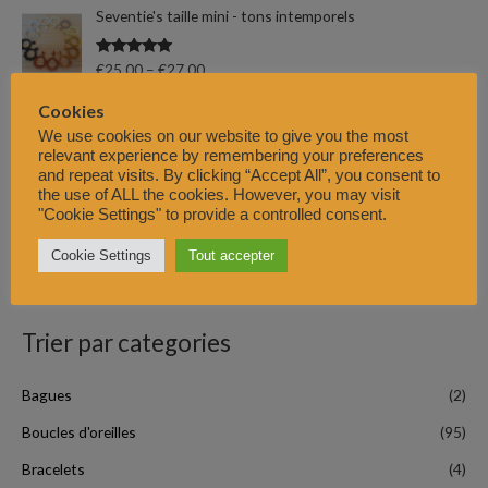
u
Seventie's taille mini - tons intemporels
r
Note
5.00
€
25,00
–
€
27,00
sur 5
:
Cookies
Seventie's taille mini - tons bleus et verts
We use cookies on our website to give you the most
relevant experience by remembering your preferences
Note
5.00
€
25,00
–
€
27,00
and repeat visits. By clicking “Accept All”, you consent to
sur 5
the use of ALL the cookies. However, you may visit
Tomahawk (perles et cabochons de résine)
"Cookie Settings" to provide a controlled consent.
Cookie Settings
Tout accepter
Note
5.00
€
20,00
–
€
22,00
sur 5
Trier par categories
Bagues
(2)
Boucles d'oreilles
(95)
Bracelets
(4)