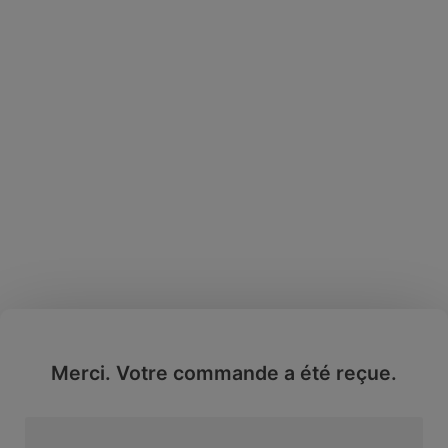
Thank you heading
Lorem ipsum dolor sit amet, consectetur adipiscing elit. Ut elit
tellus, luctus nec ullamcorper mattis, pulvinar dapibus leo.
Merci. Votre commande a été reçue.