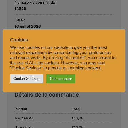
Numéro de commande :
14629
Date :
16 juillet 2026
Total :
Cookies
€
14,40
We use cookies on our website to give you the most
relevant experience by remembering your preferences
Moyen de paiement :
and repeat visits. By clicking “Accept All”, you consent to
PayPal
the use of ALL the cookies. However, you may visit
"Cookie Settings" to provide a controlled consent.
Cookie Settings
Tout accepter
Détails de la commande
Produit
Total
Mélibée
× 1
€
13,00
Sous-total :
€
13,00